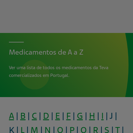
Medicamentos de A a Z
Ver uma lista de todos os medicamentos da Teva
comercializados em Portugal.
A
|
B
|
C
|
D
|
E
|
F
|
G
|
H
|
I
| J |
K |
L
|
M
|
N
|
O
|
P
|
Q
|
R
|
S
|
T
|