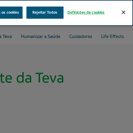
pesquisar
 os cookies
Rejeitar Todos
Definições de cookies
a Teva
Humanizar a Saúde
Cuidadores
Life Effects
te da Teva