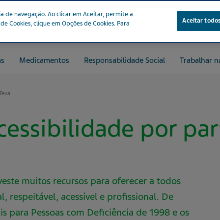
a de navegação. Ao clicar em Aceitar, permite a
Aceitar todos
s de Cookies, clique em Opções de Cookies. Para
as
Medicamentos
Responsabilidade Social
Trabalhar n
Teva
essibilidade por par
veste muitos recursos para oferecer a todos
, respeitável, acessível e profissional. De
ais para Pessoas com Deficiência de 1998 e os